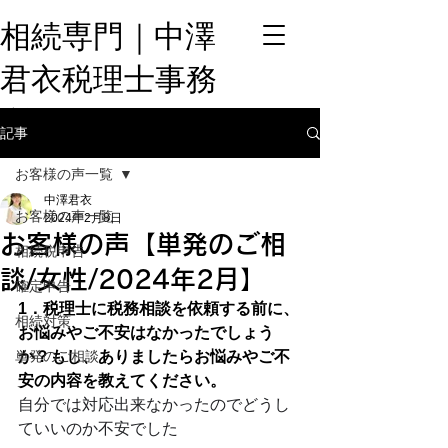
相続専門​｜中澤
君衣税理士事務
所
記事
お客様の声一覧
中澤君衣
お客様の声一覧
2024年2月8日
お客様の声【単発のご相
相続税申告
談/女性/2024年2月】
確定申告
1．税理士に税務相談を依頼する前に、
相続対策
お悩みやご不安はなかったでしょう
単発のご相談
か？もし、ありましたらお悩みやご不
安の内容を教えてください。
自分では対応出来なかったのでどうし
ていいのか不安でした