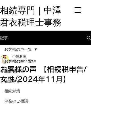
相続専門​｜中澤
君衣税理士事務
所
記事
お客様の声一覧
中澤君衣
お客様の声一覧
2024年11月7日
お客様の声 【相続税申告/
相続税申告
女性/2024年11月】
確定申告
相続対策
単発のご相談