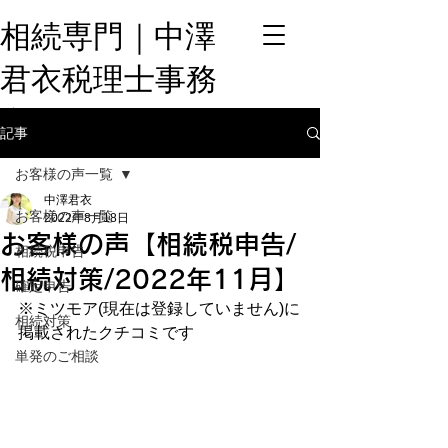
相続専門​｜中澤
君衣税理士事務
所
記事
お客様の声一覧
中澤君衣
お客様の声一覧
2022年8月18日
お客様の声【相続税申告/
相続税申告
相続対策/2022年11月】
確定申告
※ミツモア(現在は登録していません)に
相続対策
掲載されたクチコミです
単発のご相談